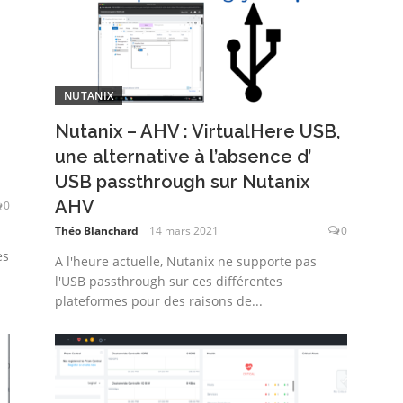
NUTANIX
Nutanix – AHV : VirtualHere USB,
une alternative à l’absence d’
USB passthrough sur Nutanix
AHV
0
Théo Blanchard
14 mars 2021
0
es
A l'heure actuelle, Nutanix ne supporte pas
l'USB passthrough sur ces différentes
plateformes pour des raisons de...