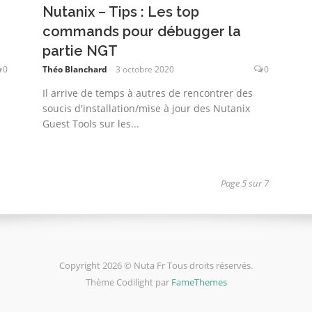
Nutanix – Tips : Les top
commands pour débugger la
partie NGT
0
Théo Blanchard
3 octobre 2020
0
Il arrive de temps à autres de rencontrer des
soucis d'installation/mise à jour des Nutanix
Guest Tools sur les...
Page 5 sur 7
Copyright 2026 © Nuta Fr Tous droits réservés.
Thème Codilight par
FameThemes