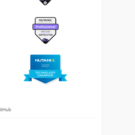
itHub