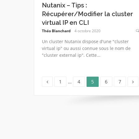
Nutanix – Tips :
Récupérer/Modifier la cluster
virtual IP en CLI
Théo Blanchard
4 octobre 2020
Un cluster Nutanix dispose d'une "cluster
virtual ip" ou aussi connue sous le nom de
"cluster external ip". Cette...
Page
Page
Page
Page
Page
Pagination
1
…
4
5
6
7
des
publications