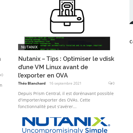
C
NUTANIX
n
Nutanix – Tips : Optimiser le vdisk
d’une VM Linux avant de
l’exporter en OVA
0
Théo Blanchard
16 septembre 2021
0
on
Depuis Prism Central, il est dorénavant possible
d'importer/exporter des OVAs. Cette
fonctionnalité peut s'avérer...