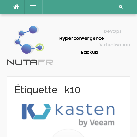
Aller
Menu
au
contenu
Étiquette :
k10