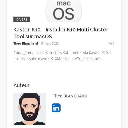
DIVERS
Kasten K10 – Installer K10 Multi Cluster
Tool sur macOS
Théo Blanchard
8 mars 2023
0
Pour gérer plusieurs clusters Kubernetes via Kasten K10, il
est nécessaire d'avoir K10MulticlusterTool d'installé...
Auteur
Théo BLANCHARD