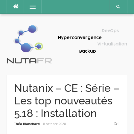
Aller
Menu
au
contenu
Nutanix – CE : Série –
Les top nouveautés
5.18 : Installation
Théo Blanchard
8 octobre 2020
1