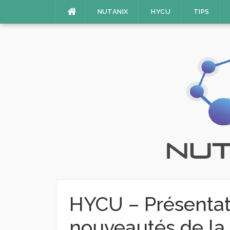
Aller
NUTANIX
HYCU
TIPS
au
contenu
HYCU – Présentati
nouveautés de la 