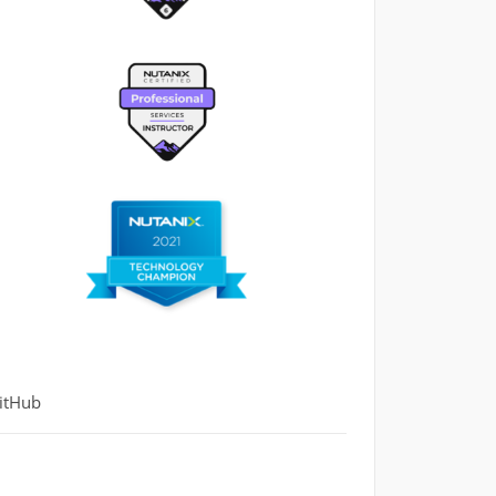
itHub