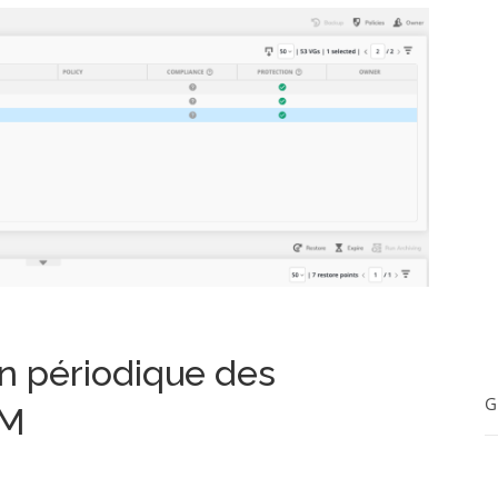
on périodique des
G
VM