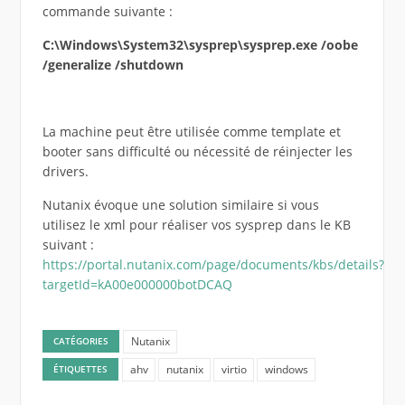
commande suivante :
C:\Windows\System32\sysprep\sysprep.exe /oobe
/generalize /shutdown
La machine peut être utilisée comme template et
booter sans difficulté ou nécessité de réinjecter les
drivers.
Nutanix évoque une solution similaire si vous
utilisez le xml pour réaliser vos sysprep dans le KB
suivant :
https://portal.nutanix.com/page/documents/kbs/details?
targetId=kA00e000000botDCAQ
Nutanix
CATÉGORIES
ahv
nutanix
virtio
windows
ÉTIQUETTES