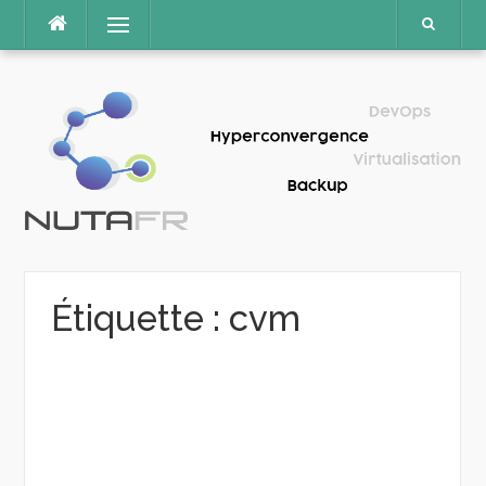
Aller
Menu
au
contenu
Étiquette :
cvm