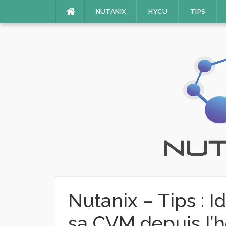
Aller
NUTANIX
HYCU
TIPS
au
contenu
Nutanix – Tips : Id
sa CVM depuis l’