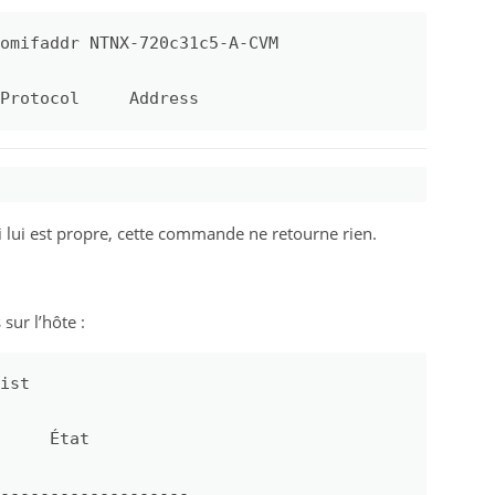
omifaddr NTNX-720c31c5-A-CVM 

Protocol     Address
i lui est propre, cette commande ne retourne rien.
sur l’hôte :
ist

     État

-------------------
