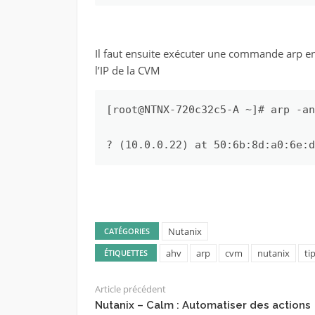
Il faut ensuite exécuter une commande arp e
l’IP de la CVM
[root@NTNX-720c32c5-A ~]# arp -an
? (10.0.0.22) at 50:6b:8d:a0:6e:d
Nutanix
CATÉGORIES
ahv
arp
cvm
nutanix
ti
ÉTIQUETTES
Article précédent
Nutanix – Calm : Automatiser des actions