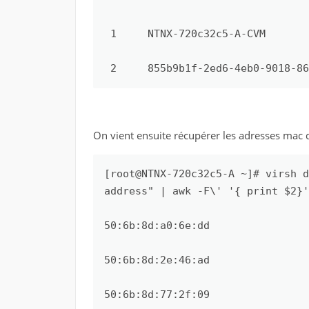
 1     NTNX-720c32c5-A-CVM       
 2     855b9b1f-2ed6-4eb0-9018-86
On vient ensuite récupérer les adresses mac dé
[root@NTNX-720c32c5-A ~]# virsh d
address" | awk -F\' '{ print $2}'

50:6b:8d:a0:6e:dd

50:6b:8d:2e:46:ad

50:6b:8d:77:2f:09