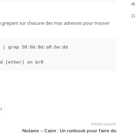
A
C
n grepant sur chacune des mac adresses pour trouver
 | grep 50:6b:8d:a0:6e:dd

d [ether] on br0
ps
Article suivant
Nutanix – Calm : Un runbook pour faire du