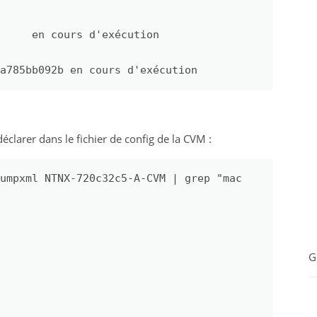
     en cours d'exécution

a785bb092b en cours d'exécution
clarer dans le fichier de config de la CVM :
umpxml NTNX-720c32c5-A-CVM | grep "mac 
G