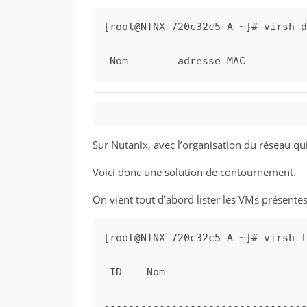
[root@NTNX-720c32c5-A ~]# virsh d
 Nom        adresse MAC          
Sur Nutanix, avec l’organisation du réseau qu
Voici donc une solution de contournement.
On vient tout d’abord lister les VMs présentes 
[root@NTNX-720c32c5-A ~]# virsh l
 ID    Nom                       
---------------------------------