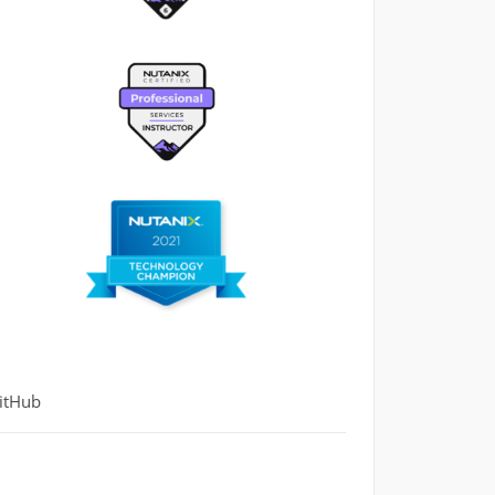
itHub