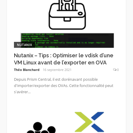
NUTANIX
Nutanix – Tips : Optimiser le vdisk d’une
VM Linux avant de l’exporter en OVA
Théo Blanchard
16 septembre 2021
0
Depuis Prism Central, il est dorénavant possible
d'importer/exporter des OVAs. Cette fonctionnalité peut
s'avérer...