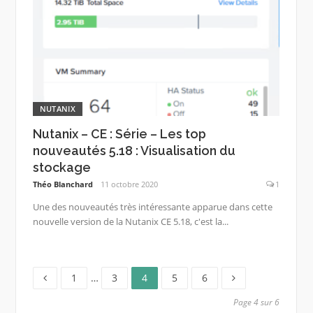
NUTANIX
Nutanix – CE : Série – Les top
nouveautés 5.18 : Visualisation du
stockage
Théo Blanchard
11 octobre 2020
1
Une des nouveautés très intéressante apparue dans cette
nouvelle version de la Nutanix CE 5.18, c'est la...
Page
Page
Page
Page
Page
Pagination
1
…
3
4
5
6
des
Page 4 sur 6