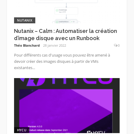
NUTANIX
Nutanix – Calm : Automatiser la création
d’image disque avec un Runbook
Théo Blanchard
28 janvier 2022
0
Pour différents cas d'usage vous pouvez être amené à
devoir créer des images disques à partir de VMs
existantes...
HYCU