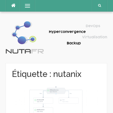
Aller
Menu
au
contenu
Étiquette :
nutanix